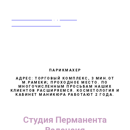
rabotavsalonekrasoty@yandex.ru
Москва 8-968-995-86-60
ПАРИКМАХЕР
АДРЕС: ТОРГОВЫЙ КОМПЛЕКС, 3 МИН.ОТ
М.РАМЕКИ; ПРОХОДНОЕ МЕСТО. ПО
МНОГОЧИСЛЕННЫМ ПРОСЬБАМ НАШИХ
КЛИЕНТОВ РАСШИРЯЕМСЯ. КОСМЕТОЛОГИЯ И
КАБИНЕТ МАНИКЮРА РАБОТАЮТ 2 ГОДА.
Студия Перманента