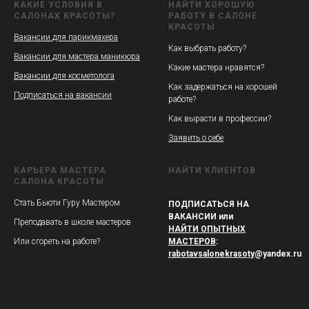
КАКИЕ УСЛОВИЯ В
НАЙТИ ХОРОШУЮ
САЛОНАХ КРАСОТЫ?
РАБОТУ В САЛОНЕ
КРАСОТЫ
Вакансии для парикмахера
Как выбрать работу?
Вакансии для мастера маникюра
Какие мастера нравятся?
Вакансии для косметолога
Как задержаться на хорошей
Подписаться на вакансии
работе?
Как вырасти в профессии?
Заявить о себе
КАРЬЕРА МАСТЕРА
НАЙТИ КЛИЕНТОВ
САЛОНА КРАСОТЫ
Стать Бьюти Гуру Мастером
ПОДПИСАТЬСЯ НА
ВАКАНСИИ или
Преподавать в школе мастеров
НАЙТИ ОПЫТНЫХ
Или сгореть на работе?
МАСТЕРОВ
:
rabotavsalonekrasoty
@yandex.ru