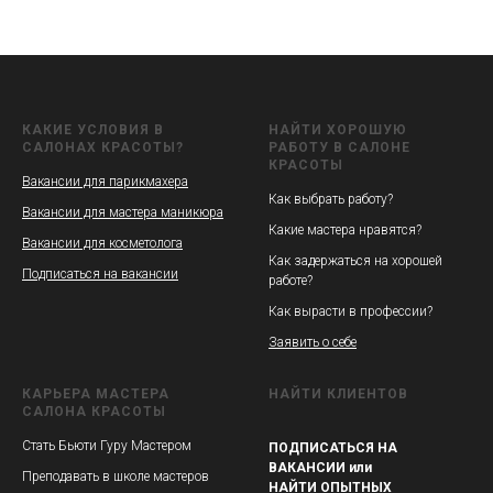
КАКИЕ УСЛОВИЯ В
НАЙТИ ХОРОШУЮ
САЛОНАХ КРАСОТЫ?
РАБОТУ В САЛОНЕ
КРАСОТЫ
Вакансии для парикмахера
Как выбрать работу?
Вакансии для мастера маникюра
Какие мастера нравятся?
Вакансии для косметолога
Как задержаться на хорошей
Подписаться на вакансии
работе?
Как вырасти в профессии?
Заявить о себе
КАРЬЕРА МАСТЕРА
НАЙТИ КЛИЕНТОВ
САЛОНА КРАСОТЫ
Стать Бьюти Гуру Мастером
ПОДПИСАТЬСЯ НА
ВАКАНСИИ или
Преподавать в школе мастеров
НАЙТИ ОПЫТНЫХ