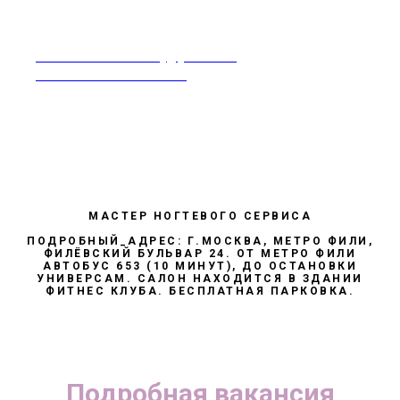
rabotavsalonekrasoty@yandex.ru
Москва 8-968-995-86-60
МАСТЕР НОГТЕВОГО СЕРВИСА
ПОДРОБНЫЙ_АДРЕС: Г.МОСКВА, МЕТРО ФИЛИ,
ФИЛЁВСКИЙ БУЛЬВАР 24. ОТ МЕТРО ФИЛИ
АВТОБУС 653 (10 МИНУТ), ДО ОСТАНОВКИ
УНИВЕРСАМ. САЛОН НАХОДИТСЯ В ЗДАНИИ
ФИТНЕС КЛУБА. БЕСПЛАТНАЯ ПАРКОВКА.
Подробная вакансия