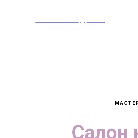
rabotavsalonekrasoty@yandex.ru
ПОДРОБНЫ
Москва 8-968-995-86-60
ЗАЯВИТЬ О СЕБЕ
МАСТЕ
Салон 