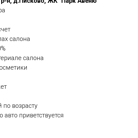
р-н, д.Писково, ЖК "Парк Авеню"
ра
счет
лах салона
0%
териале салона
косметики
кет
 по возрасту
 авто приветствуется