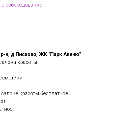
а собеседование...
р-н, д.Писково, ЖК "Парк Авеню"
салона красоты
косметики
 салоне красоты бесплатное
кет
атное