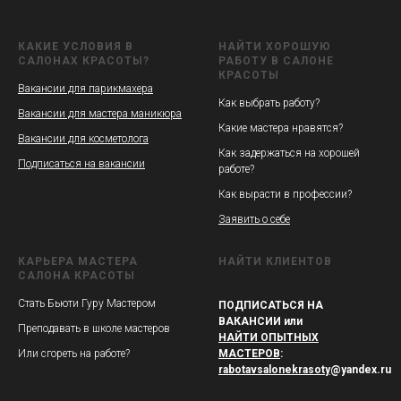
КАКИЕ УСЛОВИЯ В
НАЙТИ ХОРОШУЮ
САЛОНАХ КРАСОТЫ?
РАБОТУ В САЛОНЕ
КРАСОТЫ
Вакансии для парикмахера
Как выбрать работу?
Вакансии для мастера маникюра
Какие мастера нравятся?
Вакансии для косметолога
Как задержаться на хорошей
Подписаться на вакансии
работе?
Как вырасти в профессии?
Заявить о себе
КАРЬЕРА МАСТЕРА
НАЙТИ КЛИЕНТОВ
САЛОНА КРАСОТЫ
Стать Бьюти Гуру Мастером
ПОДПИСАТЬСЯ НА
ВАКАНСИИ или
Преподавать в школе мастеров
НАЙТИ ОПЫТНЫХ
Или сгореть на работе?
МАСТЕРОВ
:
rabotavsalonekrasoty
@yandex.ru