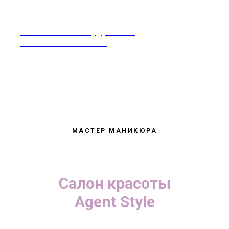
rabotavsalonekrasoty@yandex.ru
Москва 8-968-995-86-60
МАСТЕР МАНИКЮРА
Салон красоты
Agent Style