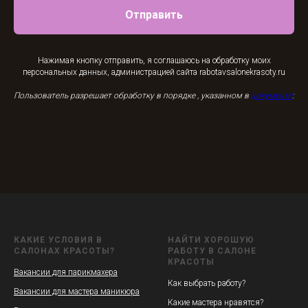
Отправить
Нажимая кнопку отправить, я соглашаюсь на обработку моих
персональных данных, администрацией сайта rabotavsalonekrasoty.ru
Пользователь разрешает обработку в порядке , указанном в
документе
:
КАКИЕ УСЛОВИЯ В
НАЙТИ ХОРОШУЮ
САЛОНАХ КРАСОТЫ?
РАБОТУ В САЛОНЕ
КРАСОТЫ
Вакансии для парикмахера
Как выбрать работу?
Вакансии для мастера маникюра
Какие мастера нравятся?