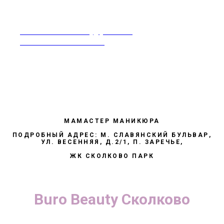
rabotavsalonekrasoty@yandex.ru
Москва 8-968-995-86-60
МАМАСТЕР МАНИКЮРА
ПОДРОБНЫЙ АДРЕС: М. СЛАВЯНСКИЙ БУЛЬВАР,
УЛ. ВЕСЕННЯЯ, Д.2/1, П. ЗАРЕЧЬЕ,
ЖК СКОЛКОВО ПАРК
Buro Beauty Сколково