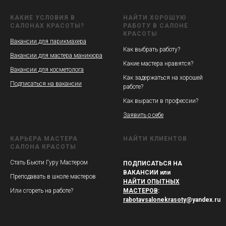
КАКИЕ УСЛОВИЯ В
НАЙТИ ХОРОШУЮ
САЛОНАХ КРАСОТЫ?
РАБОТУ В САЛОНЕ
КРАСОТЫ
Вакансии для парикмахера
Как выбрать работу?
Вакансии для мастера маникюра
Какие мастера нравятся?
Вакансии для косметолога
Как задержаться на хорошей
Подписаться на вакансии
работе?
Как вырасти в профессии?
Заявить о себе
КАРЬЕРА МАСТЕРА
НАЙТИ КЛИЕНТОВ
САЛОНА КРАСОТЫ
Стать Бьюти Гуру Мастером
ПОДПИСАТЬСЯ НА
ВАКАНСИИ или
Преподавать в школе мастеров
НАЙТИ ОПЫТНЫХ
Или сгореть на работе?
МАСТЕРОВ
:
rabotavsalonekrasoty
@yandex.ru