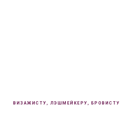
Е ВАКАНСИИ
ПОДПИСАТЬСЯ НА ВАКАНСИИ
НАЙТИ МАСТ
О
ВИЗАЖИСТУ, ЛЭШМЕЙКЕРУ, БРОВИСТУ