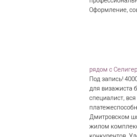
профессиональн
Оформление, соц
рядом с Селигер
Под запись! 4000
для визажиста б
специалист, вся 
платежеспособн
Дмитровском шос
жилом комплекс
конкурентов. У