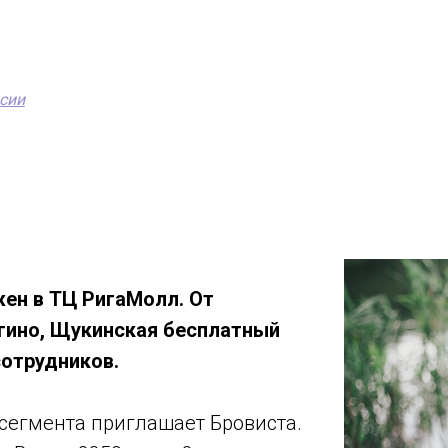
сии
ен в ТЦ РигаМолл. От
гино, Щукинская бесплатный
сотрудников.
сегмента приглашает Бровиста.