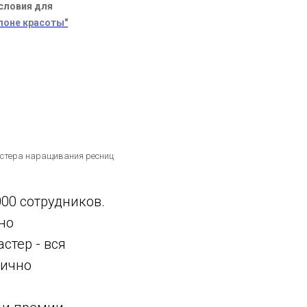
словия для
лоне красоты"
стера наращивания ресниц
00 сотрудников.
но
стер - вся
лично