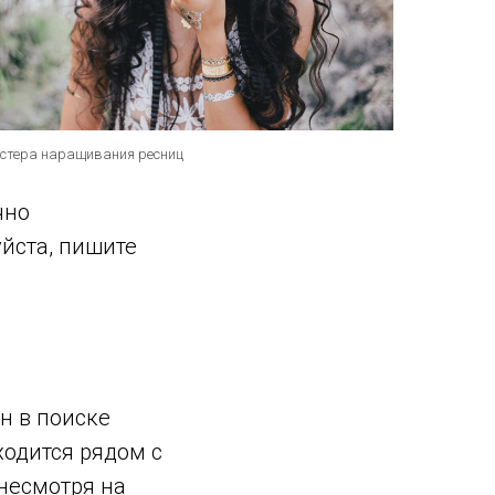
стера наращивания ресниц
чно
уйста, пишите
он в поиске
ходится рядом с
 несмотря на