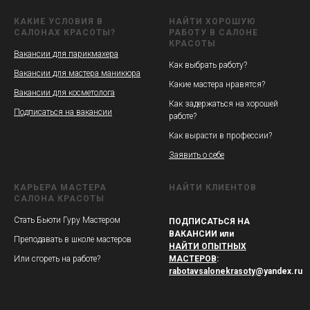
КАКИЕ УСЛОВИЯ В
НАЙТИ ХОРОШУЮ
САЛОНАХ КРАСОТЫ?
РАБОТУ В САЛОНЕ
КРАСОТЫ
Вакансии для парикмахера
Как выбрать работу?
Вакансии для мастера маникюра
Какие мастера нравятся?
Вакансии для косметолога
Как задержаться на хорошей
Подписаться на вакансии
работе?
Как вырасти в профессии?
Заявить о себе
КАРЬЕРА МАСТЕРА
НАЙТИ КЛИЕНТОВ
САЛОНА КРАСОТЫ
Стать Бьюти Гуру Мастером
ПОДПИСАТЬСЯ НА
ВАКАНСИИ или
Преподавать в школе мастеров
НАЙТИ ОПЫТНЫХ
Или сгореть на работе?
МАСТЕРОВ
:
rabotavsalonekrasoty
@yandex.ru