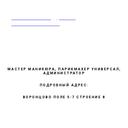
rabotavsalonekrasoty@yandex.ru
Москва 8-968-995-86-60
МАСТЕР МАНИКЮРА, ПАРИКМАХЕР УНИВЕРСАЛ,
АДМИНИСТРАТОР
ПОДРОБНЫЙ АДРЕС:
ВОРОНЦОВО ПОЛЕ 5-7 СТРОЕНИЕ 8